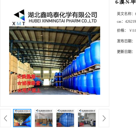
6-溴-N-
英文名称：
cas：
426219
价格：
￥8/
发布日期：
更新日期：