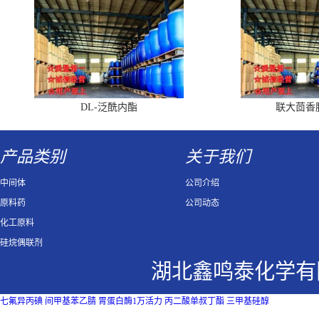
DL-泛酰内酯
联大茴香
产品类别
关于我们
中间体
公司介绍
原料药
公司动态
化工原料
硅烷偶联剂
湖北鑫鸣泰化学有
七氟异丙碘
间甲基苯乙腈
胃蛋白酶1万活力
丙二酸单叔丁酯
三甲基硅醇