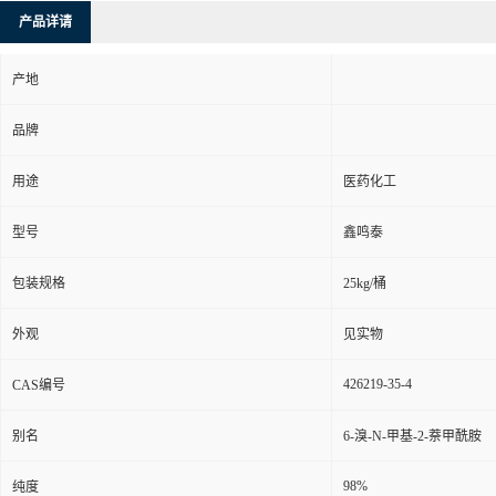
产品详请
产地
品牌
用途
医药化工
型号
鑫鸣泰
包装规格
25kg/桶
外观
见实物
426219-35-4
CAS编号
别名
6-溴-N-甲基-2-萘甲酰胺
98%
纯度