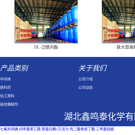
DL-泛酰内酯
联大茴香
产品类别
关于我们
中间体
公司介绍
原料药
公司动态
化工原料
硅烷偶联剂
湖北鑫鸣泰化学有
七氟异丙碘
间甲基苯乙腈
胃蛋白酶1万活力
丙二酸单叔丁酯
三甲基硅醇