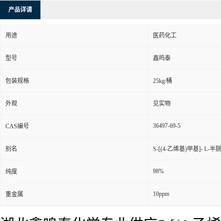
产品详请
用途
医药化工
型号
鑫鸣泰
包装规格
25kg/桶
外观
见实物
36497-69-5
CAS编号
别名
S-[(4-乙烯基)甲基]- L-
98%
纯度
10ppm
重金属