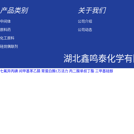
产品类别
关于我们
中间体
公司介绍
原料药
公司动态
化工原料
硅烷偶联剂
湖北鑫鸣泰化学有
七氟异丙碘
间甲基苯乙腈
胃蛋白酶1万活力
丙二酸单叔丁酯
三甲基硅醇