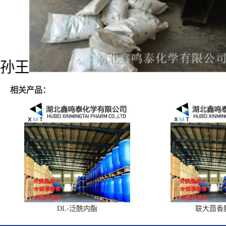
孙王
相关产品：
DL-泛酰内酯
联大茴香