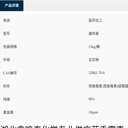
产品详请
用途
医药化工
型号
鑫鸣泰
包装规格
25kg/桶
外观
见实物
22862-76-6
CAS编号
别名
茴香霉素;茴香霉素(链霉菌
98%
纯度
10ppm
重金属