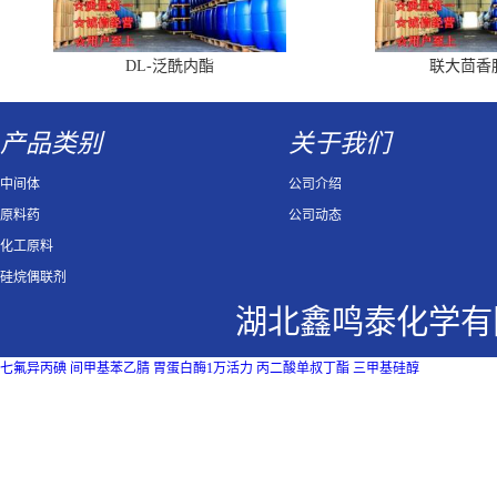
DL-泛酰内酯
联大茴香
产品类别
关于我们
中间体
公司介绍
原料药
公司动态
化工原料
硅烷偶联剂
湖北鑫鸣泰化学有
七氟异丙碘
间甲基苯乙腈
胃蛋白酶1万活力
丙二酸单叔丁酯
三甲基硅醇