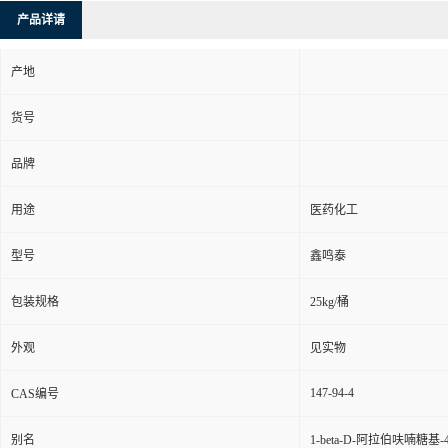
产品详请
产地
货号
品牌
用途
医药化工
型号
鑫鸣泰
包装规格
25kg/桶
外观
见实物
147-94-4
CAS编号
别名
1-beta-D-阿拉伯呋喃糖基-