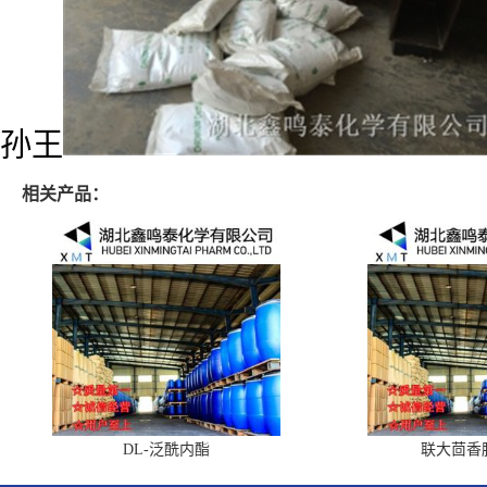
孙王
相关产品：
DL-泛酰内酯
联大茴香