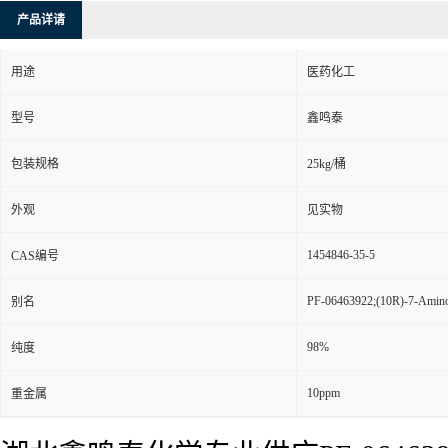
产品详请
用途
医药化工
型号
鑫鸣泰
包装规格
25kg/桶
外观
见实物
1454846-35-5
CAS编号
PF-06463922;(10R)-7-Amino-1
别名
98%
纯度
10ppm
重金属