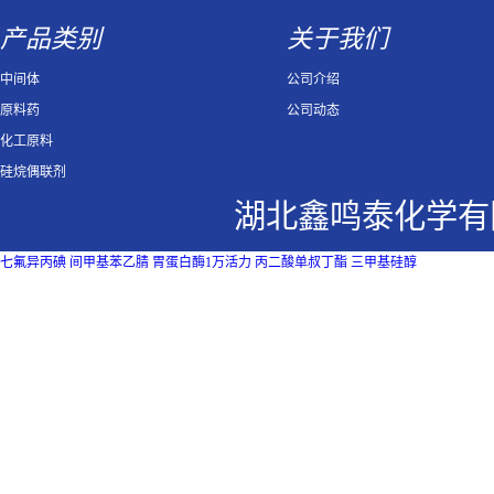
产品类别
关于我们
中间体
公司介绍
原料药
公司动态
化工原料
硅烷偶联剂
湖北鑫鸣泰化学有
七氟异丙碘
间甲基苯乙腈
胃蛋白酶1万活力
丙二酸单叔丁酯
三甲基硅醇