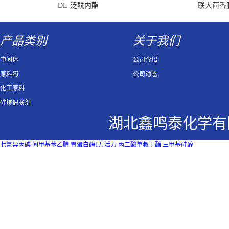
DL-泛酰内酯
联大茴香
产品类别
关于我们
中间体
公司介绍
原料药
公司动态
化工原料
硅烷偶联剂
湖北鑫鸣泰化学有
七氟异丙碘
间甲基苯乙腈
胃蛋白酶1万活力
丙二酸单叔丁酯
三甲基硅醇