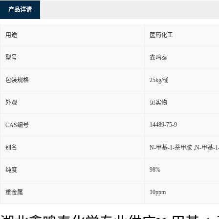
产品详请
用途
医药化工
型号
鑫鸣泰
包装规格
25kg/桶
外观
见实物
14489-75-9
CAS编号
别名
N-甲基-1-萘甲胺 ;N-甲基-
98%
纯度
10ppm
重金属