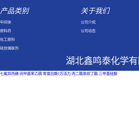
产品类别
关于我们
中间体
公司介绍
原料药
公司动态
化工原料
硅烷偶联剂
湖北鑫鸣泰化学有
七氟异丙碘
间甲基苯乙腈
胃蛋白酶1万活力
丙二酸单叔丁酯
三甲基硅醇