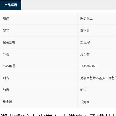
产品详请
用途
医药化工
型号
鑫鸣泰
包装规格
25kg/桶
外观
见实物
113538-80-0
CAS编号
别名
对氯甲基苯乙基;4-乙烯基
98%
纯度
10ppm
重金属