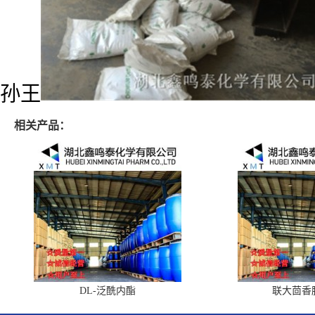
孙王
相关产品：
DL-泛酰内酯
联大茴香