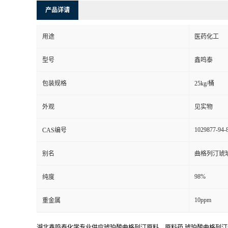
产品详请
用途
医药化工
型号
鑫鸣泰
包装规格
25kg/桶
外观
见实物
1029877-94-
CAS编号
别名
曲格列汀琥
98%
纯度
10ppm
重金属
湖北鑫鸣泰化学专业供应琥珀酸曲格列汀原料，原料药,琥珀酸曲格列