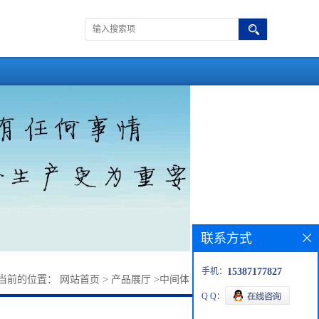
联系方式
手机：
15387177827
当前的位置：
网站首页
>
产品展厅
>
中间体
>
琥珀酸曲格列汀
Q Q：