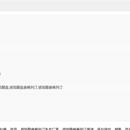
8
珀酸盐;琥珀酸盐曲格列汀;琥珀酸曲格列汀
汀价格，现货，琥珀酸曲格列汀生产厂家，琥珀酸曲格列汀用途，低价供应，销售。欢