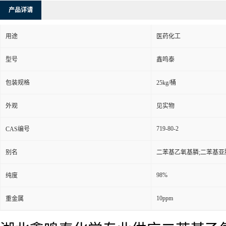
产品详请
用途
医药化工
型号
鑫鸣泰
包装规格
25kg/桶
外观
见实物
719-80-2
CAS编号
别名
二苯基乙氧基膦;二苯基亚膦
98%
纯度
10ppm
重金属