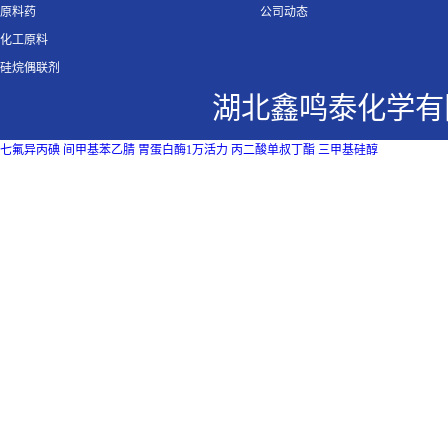
原料药
公司动态
化工原料
硅烷偶联剂
湖北鑫鸣泰化学有
七氟异丙碘
间甲基苯乙腈
胃蛋白酶1万活力
丙二酸单叔丁酯
三甲基硅醇