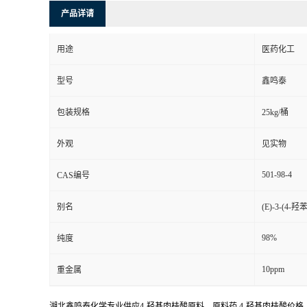
产品详请
用途
医药化工
型号
鑫鸣泰
包装规格
25kg/桶
外观
见实物
501-98-4
CAS编号
别名
(E)-3-(
98%
纯度
10ppm
重金属
湖北鑫鸣泰化学专业供应4-羟基肉桂酸原料，原料药,4-羟基肉桂酸价