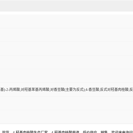
4-羟苯基)-2-丙烯酸;对羟基苯基丙烯酸;对香豆酸(主要为反式);4-香豆酸;反式对羟基肉桂酸
格，现货，4-羟基肉桂酸生产厂家，4-羟基肉桂酸用途，低价供应，销售。欢迎来电询