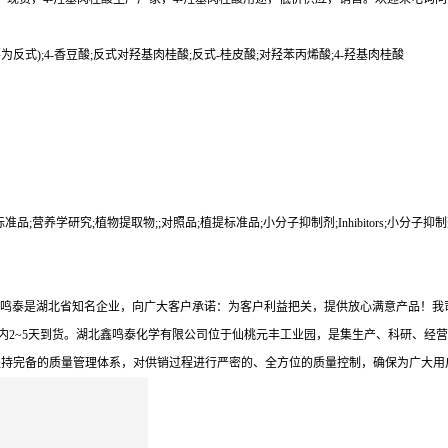
(主要为反式);4-香豆酸;反式对羟基肉桂酸;反式-桂皮酸;对羟苯丙烯酸;4-羟基肉桂酸
品;营养学研究;植物提取物;;对照品;植提标准品;小分子抑制剂;Inhibitors;小分子
北鑫鸣泰是湖北省知名企业，向广大客户承诺：为客户利益把关，提供放心满意产品！
内2~5天到货。湖北鑫鸣泰化学有限公司位于仙桃元丰工业园，是集生产、科研、经营
坚持完备的质量管理体系，对供销过程进行严密的、全方位的质量控制，确保为广大用