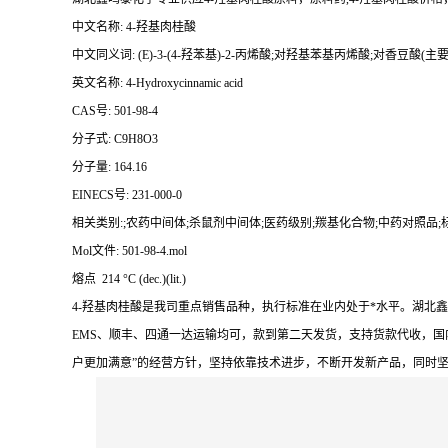
中文名称: 4-羟基肉桂酸
中文同义词: (E)-3-(4-羟苯基)-2-丙烯酸;对羟基苯基丙烯酸;对香豆酸
英文名称: 4-Hydroxycinnamic acid
CAS号: 501-98-4
分子式: C9H8O3
分子量: 164.16
EINECS号: 231-000-0
相关类别:;农药中间体;杀鼠剂中间体;医药级别;羰基化合物;中药对照品;标准
Mol文件: 501-98-4.mol
熔点 214 °C (dec.)(lit.)
4-羟基肉桂酸是我司重点销售品种，执行标准在业内处于*水平。湖
EMS、顺丰、四通一达运输均可，款到第二天发货，支持货款代收，国
户更加满意”的经营方针，坚持依靠技术进步，不断开发新产品，同时