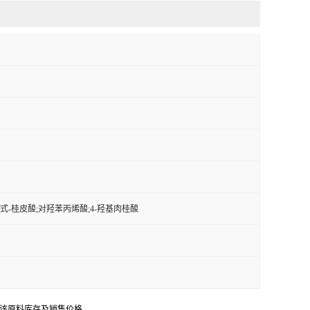
;反式-桂皮酸;对羟苯丙烯酸;4-羟基肉桂酸
问该原料库存及销售价格。