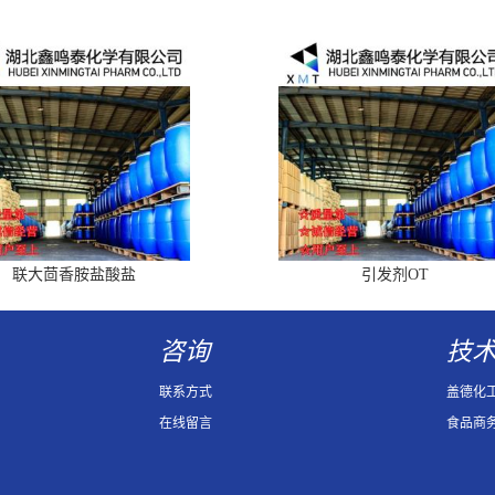
联大茴香胺盐酸盐
引发剂OT
咨询
技
联系方式
盖德化
在线留言
食品商