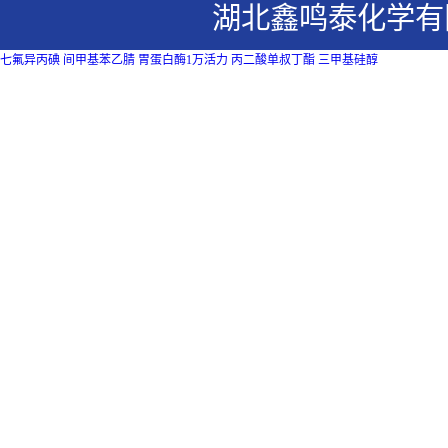
湖北鑫鸣泰化学有
七氟异丙碘
间甲基苯乙腈
胃蛋白酶1万活力
丙二酸单叔丁酯
三甲基硅醇