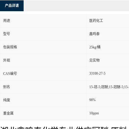
产品详请
用途
医药化工
型号
鑫鸣泰
包装规格
25kg/桶
外观
见实物
33100-27-5
CAS编号
别名
15-冠-5;冠醚;15-冠醚-5;15
98%
纯度
10ppm
重金属