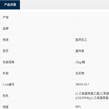
产品详请
产地
品牌
用途
医药化工
型号
鑫鸣泰
包装规格
25kg/桶
外观
见实物
30018-16-7
CAS编号
(1-乙氧基羰基乙基)三苯
别名
(CEETPPB);(1-乙氧
98%
纯度