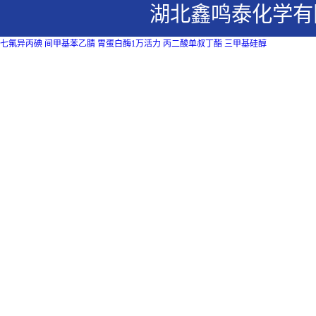
湖北鑫鸣泰化学有
七氟异丙碘
间甲基苯乙腈
胃蛋白酶1万活力
丙二酸单叔丁酯
三甲基硅醇