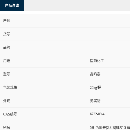
产品详请
产地
货号
品牌
用途
医药化工
型号
鑫鸣泰
包装规格
25kg/桶
外观
见实物
6722-09-4
CAS编号
别名
5H-色烯并[2,3-B]吡啶-5-