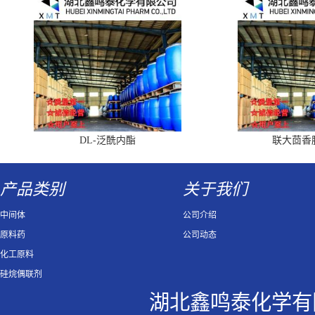
DL-泛酰内酯
联大茴香
产品类别
关于我们
中间体
公司介绍
原料药
公司动态
化工原料
硅烷偶联剂
湖北鑫鸣泰化学有