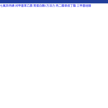
七氟异丙碘
间甲基苯乙腈
胃蛋白酶1万活力
丙二酸单叔丁酯
三甲基硅醇