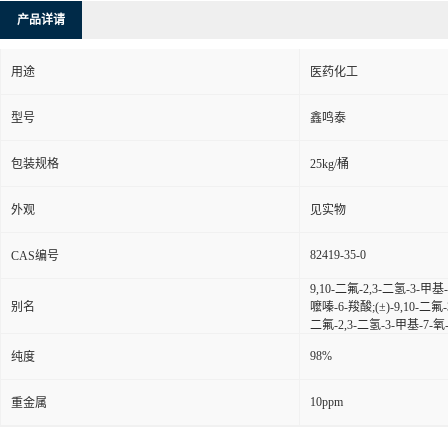
产品详请
用途
医药化工
型号
鑫鸣泰
包装规格
25kg/桶
外观
见实物
82419-35-0
CAS编号
9,10-二氟-2,3-二氢-3-甲基
别名
嚒嗪-6-羧酸;(±)-9,10-二氟-
二氟-2,3-二氢-3-甲基-7-氧-
98%
纯度
10ppm
重金属