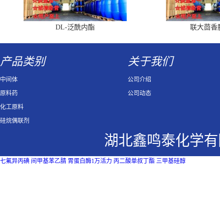
DL-泛酰内酯
联大茴香
产品类别
关于我们
中间体
公司介绍
原料药
公司动态
化工原料
硅烷偶联剂
湖北鑫鸣泰化学有
七氟异丙碘
间甲基苯乙腈
胃蛋白酶1万活力
丙二酸单叔丁酯
三甲基硅醇