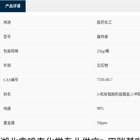
产品详请
用途
医药化工
型号
鑫鸣泰
包装规格
25kg/桶
外观
见实物
7356-60-7
CAS编号
别名
3-吡啶偕胺肟盐酸盐;3-甲
98%
纯度
10ppm
重金属