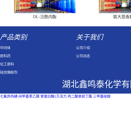
DL-泛酰内酯
联大茴香
产品类别
关于我们
中间体
公司介绍
原料药
公司动态
化工原料
硅烷偶联剂
湖北鑫鸣泰化学有
七氟异丙碘
间甲基苯乙腈
胃蛋白酶1万活力
丙二酸单叔丁酯
三甲基硅醇