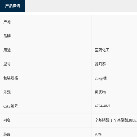
产品详请
产地
品牌
用途
医药化工
型号
鑫鸣泰
包装规格
25kg/桶
外观
见实物
4724-48-5
CAS编号
别名
辛基膦酸;1-辛基磷酸,98
98%
纯度