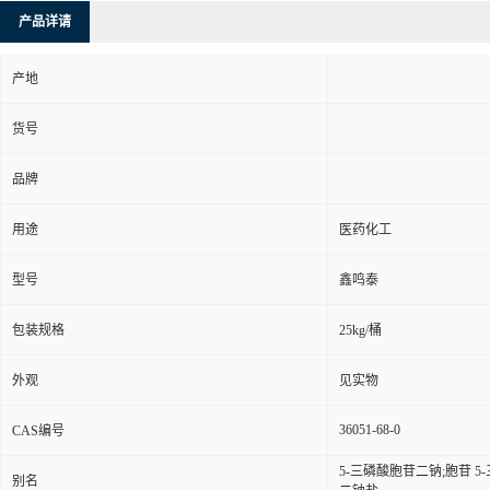
产品详请
产地
货号
品牌
用途
医药化工
型号
鑫鸣泰
包装规格
25kg/桶
外观
见实物
36051-68-0
CAS编号
5-三磷酸胞苷二钠;胞苷 5
别名