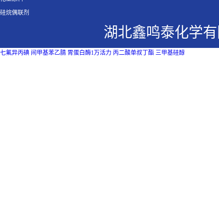
硅烷偶联剂
湖北鑫鸣泰化学有
七氟异丙碘
间甲基苯乙腈
胃蛋白酶1万活力
丙二酸单叔丁酯
三甲基硅醇