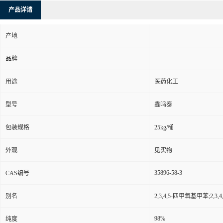
产品详请
产地
品牌
用途
医药化工
型号
鑫鸣泰
包装规格
25kg/桶
外观
见实物
35896-58-3
CAS编号
别名
2,3,4,5-四甲氧基甲苯;2,3
98%
纯度