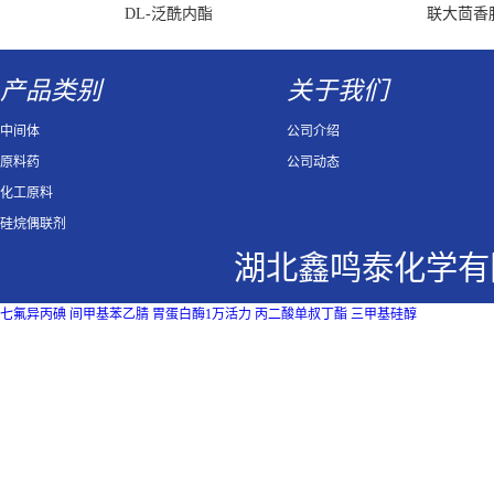
DL-泛酰内酯
联大茴香
产品类别
关于我们
中间体
公司介绍
原料药
公司动态
化工原料
硅烷偶联剂
湖北鑫鸣泰化学有
七氟异丙碘
间甲基苯乙腈
胃蛋白酶1万活力
丙二酸单叔丁酯
三甲基硅醇