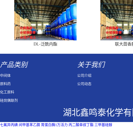
DL-泛酰内酯
联大茴香
产品类别
关于我们
中间体
公司介绍
原料药
公司动态
化工原料
硅烷偶联剂
湖北鑫鸣泰化学有
七氟异丙碘
间甲基苯乙腈
胃蛋白酶1万活力
丙二酸单叔丁酯
三甲基硅醇