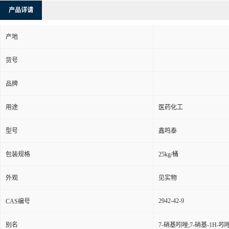
产品详请
产地
货号
品牌
用途
医药化工
型号
鑫鸣泰
包装规格
25kg/桶
外观
见实物
2942-42-9
CAS编号
别名
7-硝基吲唑;7-硝基-1H-吲