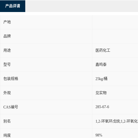
产品详请
产地
品牌
用途
医药化工
型号
鑫鸣泰
包装规格
25kg/桶
外观
见实物
285-67-6
CAS编号
别名
1,2-环氧环戊烷;1,2-
98%
纯度