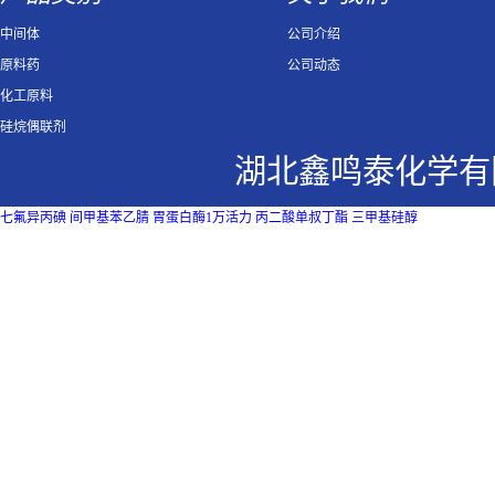
中间体
公司介绍
原料药
公司动态
化工原料
硅烷偶联剂
湖北鑫鸣泰化学有
七氟异丙碘
间甲基苯乙腈
胃蛋白酶1万活力
丙二酸单叔丁酯
三甲基硅醇