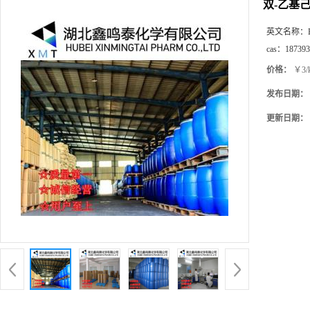
双-乙基
英文名称：
cas：
187393
价格：
￥3/
发布日期：
更新日期：