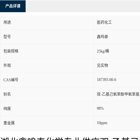
产品详请
用途
医药化工
型号
鑫鸣泰
包装规格
25kg/桶
外观
见实物
187393-00-6
CAS编号
别名
双-乙基己氧苯酚甲氧苯基三嗪;
98%
纯度
10ppm
重金属