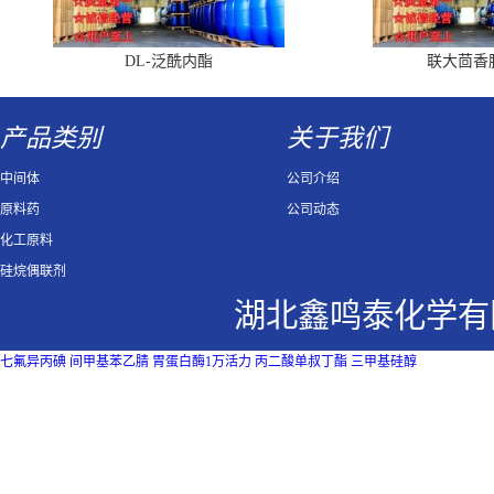
DL-泛酰内酯
联大茴香
产品类别
关于我们
中间体
公司介绍
原料药
公司动态
化工原料
硅烷偶联剂
湖北鑫鸣泰化学有
七氟异丙碘
间甲基苯乙腈
胃蛋白酶1万活力
丙二酸单叔丁酯
三甲基硅醇