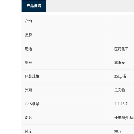
产品详请
产地
品牌
用途
医药化工
型号
鑫鸣泰
包装规格
25kg/桶
外观
见实物
111-13-7
CAS编号
别名
仲辛酮;甲基己
98%
纯度