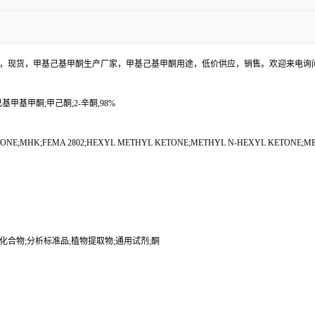
格，现货，甲基己基甲酮生产厂家，甲基己基甲酮用途，低价供应，销售。欢迎来电询
基甲基甲酮;甲己酮;2-辛酮,98%
ONE;MHK;FEMA 2802;HEXYL METHYL KETONE;METHYL N-HEXYL KETONE;M
化合物;分析标准品;植物提取物;通用试剂;酮