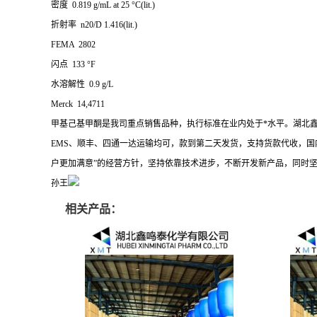
密度 0.819 g/mL at 25 °C(lit.)
折射率 n20/D 1.416(lit.)
FEMA 2802
闪点 133 °F
水溶解性 0.9 g/L
Merck 14,4711
甲基己基甲酮是我司重点销售品种，执行标准在业内处于*水平。湖北
EMS、顺丰、四通一达运输均可，款到第二天发货，支持货款代收，国
户更加满意”的经营方针，坚持依靠技术进步，不断开发新产品，同时
孙王
相关产品：