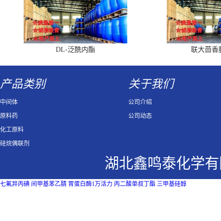
DL-泛酰内酯
联大茴香
产品类别
关于我们
中间体
公司介绍
原料药
公司动态
化工原料
硅烷偶联剂
湖北鑫鸣泰化学有
七氟异丙碘
间甲基苯乙腈
胃蛋白酶1万活力
丙二酸单叔丁酯
三甲基硅醇