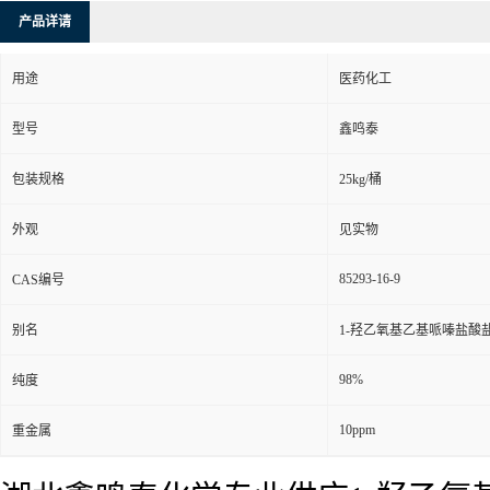
产品详请
用途
医药化工
型号
鑫鸣泰
包装规格
25kg/桶
外观
见实物
85293-16-9
CAS编号
别名
1-羟乙氧基乙基哌嗪盐酸盐;1
98%
纯度
10ppm
重金属