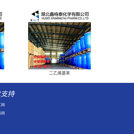
二乙烯基苯
术支持
工网
务网