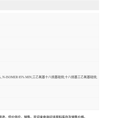
-ISOMER 85% MIN;三乙氧基十八烷基硅烷;十八烷基三乙氧基硅烷;
用途，低价供应，销售。欢迎来电询问该原料库存及销售价格。