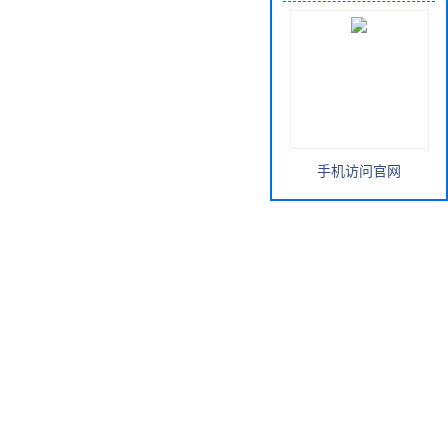
手机访问官网