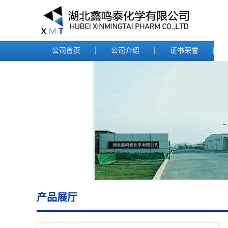
公司首页
公司介绍
证书荣誉
产品展厅