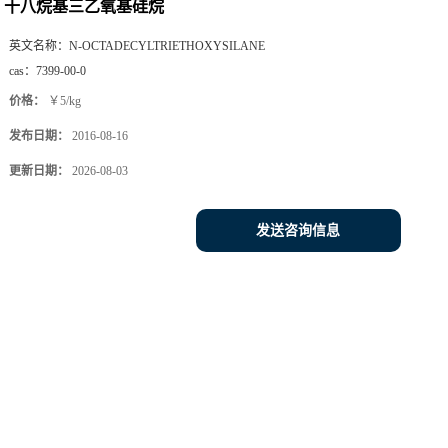
十八烷基三乙氧基硅烷
英文名称：
N-OCTADECYLTRIETHOXYSILANE
cas：
7399-00-0
价格：
￥5/kg
发布日期：
2016-08-16
更新日期：
2026-08-03
发送咨询信息