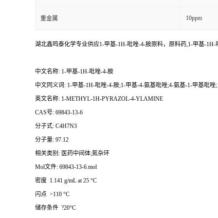
10ppm
重金属
湖北鑫鸣泰化学专业供应1-甲基-1H-吡唑-4-胺原料，原料药,1-甲基-1
中文名称: 1-甲基-1H-吡唑-4-胺
中文同义词: 1-甲基-1H-吡唑-4-胺;1-甲基-4-氨基吡唑;4-氨基-1-甲基吡唑;1
英文名称: 1-METHYL-1H-PYRAZOL-4-YLAMINE
CAS号: 69843-13-6
分子式: C4H7N3
分子量: 97.12
相关类别: 医药中间体;氮杂环
Mol文件: 69843-13-6.mol
密度 1.141 g/mL at 25 °C
闪点 >110 °C
储存条件 ?20°C