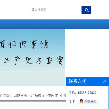
联系方式
手机：
15387177827
的位置：
网站首页
>
产品展厅
>
中间体
>
1-甲基-1H-吡唑-4-胺
Q Q：