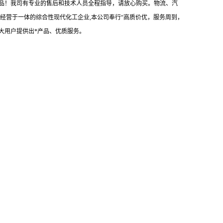
意产品！我司有专业的售后和技术人员全程指导，请放心购买。物流、汽
经营于一体的综合性现代化工企业,本公司奉行“高质价优，服务周到，
大用户提供出*产品、优质服务。