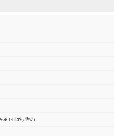
4-氨基-1H-吡唑(盐酸盐)