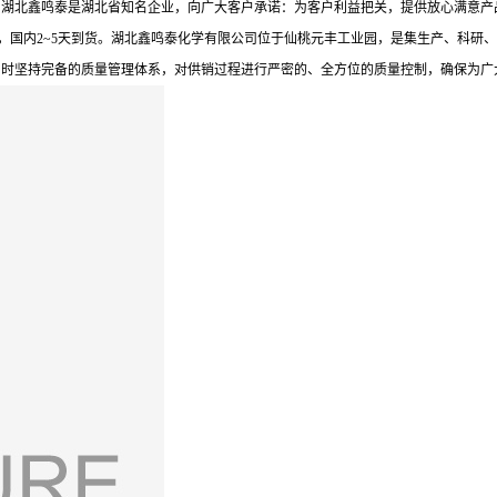
*水平。湖北鑫鸣泰是湖北省知名企业，向广大客户承诺：为客户利益把关，提供放心满
，国内2~5天到货。湖北鑫鸣泰化学有限公司位于仙桃元丰工业园，是集生产、科研、
同时坚持完备的质量管理体系，对供销过程进行严密的、全方位的质量控制，确保为广