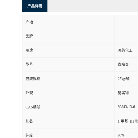
产品详请
产地
品牌
用途
医药化工
型号
鑫鸣泰
包装规格
25kg/桶
外观
见实物
69843-13-6
CAS编号
别名
1-甲基-1H-
98%
纯度