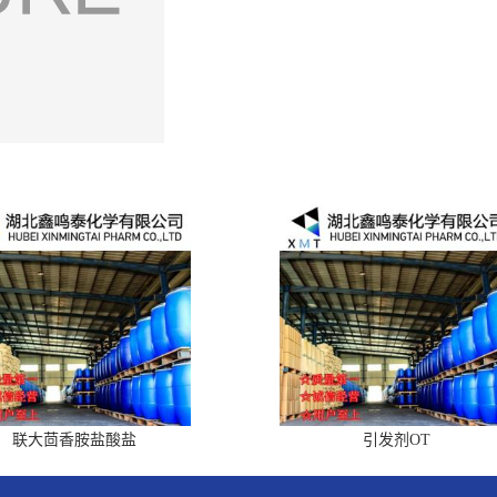
联大茴香胺盐酸盐
引发剂OT