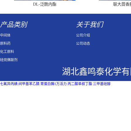
DL-泛酰内酯
联大茴香
产品类别
关于我们
中间体
公司介绍
原料药
公司动态
化工原料
硅烷偶联剂
湖北鑫鸣泰化学有
七氟异丙碘
间甲基苯乙腈
胃蛋白酶1万活力
丙二酸单叔丁酯
三甲基硅醇