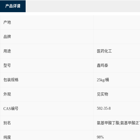
产品详请
产地
品牌
用途
医药化工
型号
鑫鸣泰
包装规格
25kg/桶
外观
见实物
592-35-8
CAS编号
别名
氨基甲酸丁酯;氨基甲酸正
98%
纯度