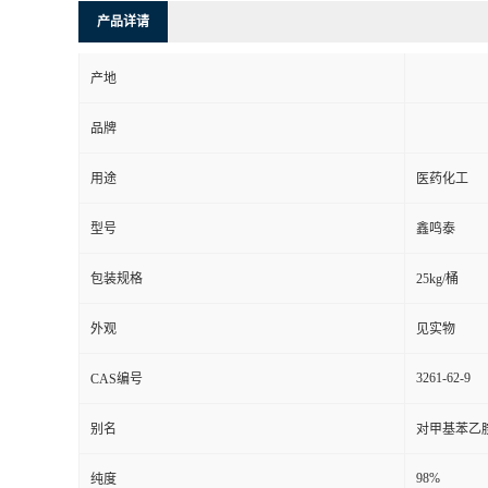
产品详请
产地
品牌
用途
医药化工
型号
鑫鸣泰
包装规格
25kg/桶
外观
见实物
3261-62-9
CAS编号
别名
对甲基苯乙胺
98%
纯度