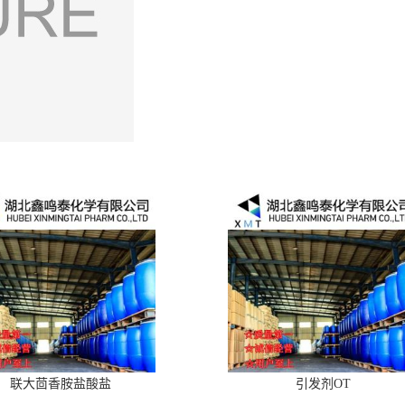
联大茴香胺盐酸盐
引发剂OT