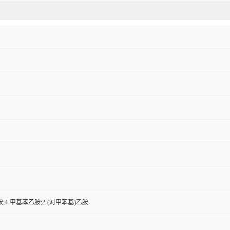
;4-甲基苯乙胺;2-(对甲苯基)乙胺