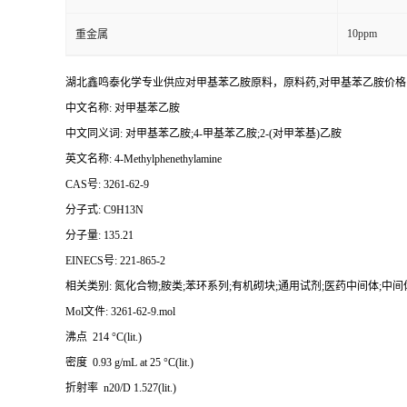
10ppm
重金属
湖北鑫鸣泰化学专业供应对甲基苯乙胺原料，原料药,对甲基苯乙胺价
中文名称: 对甲基苯乙胺
中文同义词: 对甲基苯乙胺;4-甲基苯乙胺;2-(对甲苯基)乙胺
英文名称: 4-Methylphenethylamine
CAS号: 3261-62-9
分子式: C9H13N
分子量: 135.21
EINECS号: 221-865-2
相关类别: 氮化合物;胺类;苯环系列;有机砌块;通用试剂;医药中间体;中间体 Inte
Mol文件: 3261-62-9.mol
沸点 214 °C(lit.)
密度 0.93 g/mL at 25 °C(lit.)
折射率 n20/D 1.527(lit.)