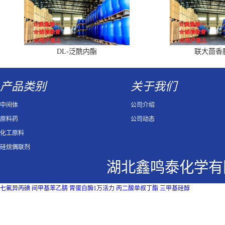
DL-泛酰内酯
联大茴香
产品类别
关于我们
中间体
公司介绍
原料药
公司动态
化工原料
硅烷偶联剂
湖北鑫鸣泰化学有
七氟异丙碘
间甲基苯乙腈
胃蛋白酶1万活力
丙二酸单叔丁酯
三甲基硅醇