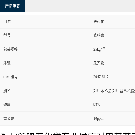
产品详请
用途
医药化工
型号
鑫鸣泰
包装规格
25kg/桶
外观
见实物
2947-61-7
CAS编号
别名
对甲苯乙腈;对甲基苯乙腈;对
98%
纯度
10ppm
重金属