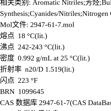
相关类别: Aromatic Nitriles;芳烃;Build
Synthesis;Cyanides/Nitriles;Nitr
Mol文件: 2947-61-7.mol
熔点 18 °C(lit.)
沸点 242-243 °C(lit.)
密度 0.992 g/mL at 25 °C(lit.)
折射率 n20/D 1.519(lit.)
闪点 223 °F
BRN 1099645
CAS 数据库 2947-61-7(CAS DataBase