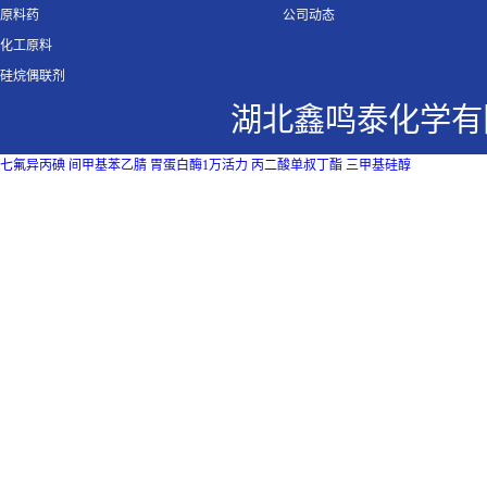
原料药
公司动态
化工原料
硅烷偶联剂
湖北鑫鸣泰化学有
七氟异丙碘
间甲基苯乙腈
胃蛋白酶1万活力
丙二酸单叔丁酯
三甲基硅醇