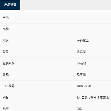
产品详请
产地
品牌
用途
医药化工
型号
鑫鸣泰
包装规格
25kg/桶
外观
见实物
18480-53-0
CAS编号
别名
3,4-二氯异噻唑-5-羧酸;3
98%
纯度