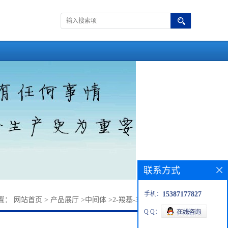
联系方式
手机：
15387177827
置：
网站首页
>
产品展厅
>
中间体
>
2-羧基-3-硝基苯甲酸乙酯
Q Q：