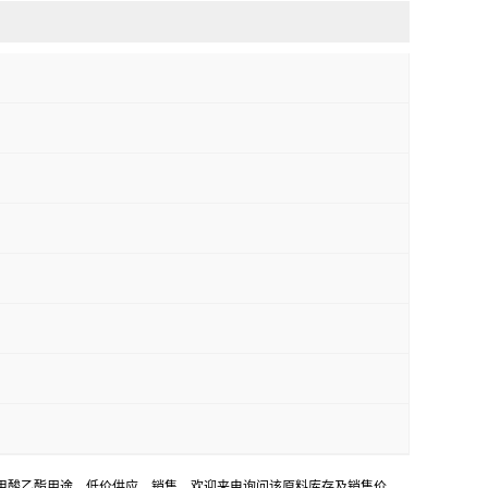
-硝基苯甲酸乙酯用途，低价供应，销售。欢迎来电询问该原料库存及销售价