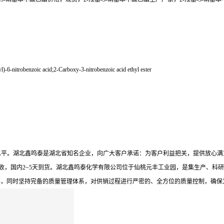
benzoic acid;2-Carboxy-3-nitrobenzoic acid ethyl ester
于*水平。湖北鑫鸣泰是湖北省知名企业，向广大客户承诺：为客户利益把关，提供放心
收，国内2~5天到货。湖北鑫鸣泰化学有限公司位于仙桃元丰工业园，是集生产、科研
品，同时坚持完备的质量管理体系，对供销过程进行严密的、全方位的质量控制，确保