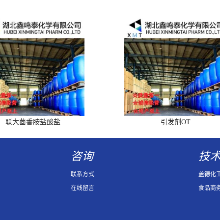
联大茴香胺盐酸盐
引发剂OT
咨询
技
联系方式
盖德化
在线留言
食品商