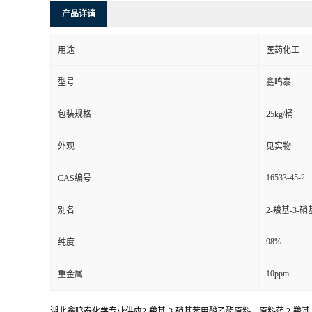
产品详请
用途
医药化工
型号
鑫鸣泰
包装规格
25kg/桶
外观
见实物
16533-45-2
CAS编号
别名
2-羧基-3-
98%
纯度
10ppm
重金属
湖北鑫鸣泰化学专业供应2-羧基-3-硝基苯甲酸乙酯原料，原料药,2-羧