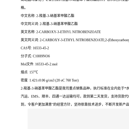
格。
中文名称: 2-羧基-3-硝基苯甲酸乙酯
中文同义词: 2-羧基-3-硝基苯甲酸乙酯
英文名称: 2-CARBOXY-3-ETHYL NITROBENZOATE
英文同义词: 2-CARBOXY-3-ETHYL NITROBENZOATE;2-(Ethoxycarbonyl)-6-nitro
CAS号: 16533-45-2
分子式: C10H9NO6
Mol文件: 16533-45-2.mol
熔点 157℃
密度 1.421±0.06 g/cm3 (20 oC 760 Torr)
2-羧基-3-硝基苯甲酸乙酯是我司重点销售品种，执行标准在业内处
汽运、EMS、顺丰、四通一达运输均可，款到第二天发货，支持货款代
到，令客户更加满意”的经营方针，坚持依靠技术进步，不断开发新产