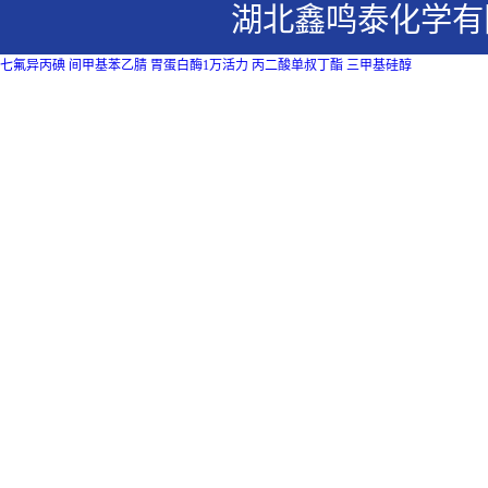
湖北鑫鸣泰化学有
七氟异丙碘
间甲基苯乙腈
胃蛋白酶1万活力
丙二酸单叔丁酯
三甲基硅醇