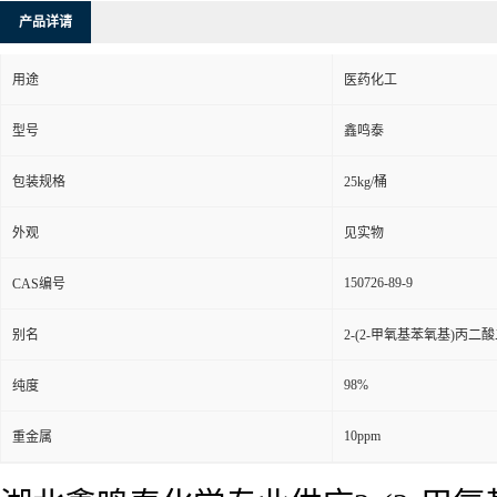
产品详请
用途
医药化工
型号
鑫鸣泰
包装规格
25kg/桶
外观
见实物
150726-89-9
CAS编号
别名
2-(2-甲氧基苯氧基)丙二
98%
纯度
10ppm
重金属