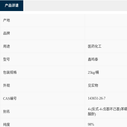
产品详请
产地
品牌
用途
医药化工
型号
鑫鸣泰
包装规格
25kg/桶
外观
见实物
143651-26-7
CAS编号
4-(反式-4-戊基环己基)苯
别名
酸酐)
98%
纯度