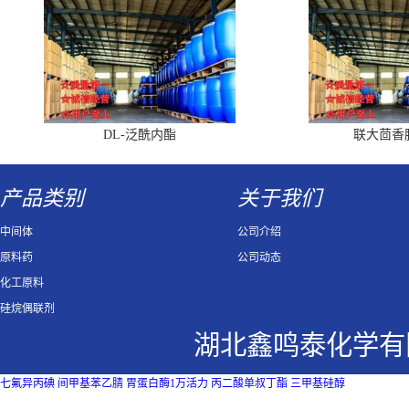
DL-泛酰内酯
联大茴香
产品类别
关于我们
中间体
公司介绍
原料药
公司动态
化工原料
硅烷偶联剂
湖北鑫鸣泰化学有
七氟异丙碘
间甲基苯乙腈
胃蛋白酶1万活力
丙二酸单叔丁酯
三甲基硅醇