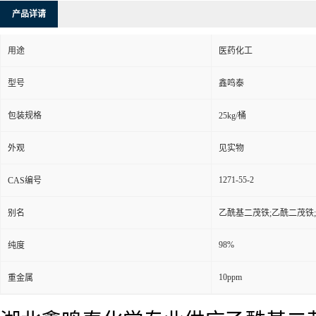
产品详请
用途
医药化工
型号
鑫鸣泰
包装规格
25kg/桶
外观
见实物
1271-55-2
CAS编号
别名
乙酰基二茂铁;乙酰二茂铁;1
98%
纯度
10ppm
重金属