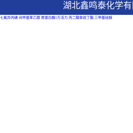
湖北鑫鸣泰化学有
七氟异丙碘
间甲基苯乙腈
胃蛋白酶1万活力
丙二酸单叔丁酯
三甲基硅醇