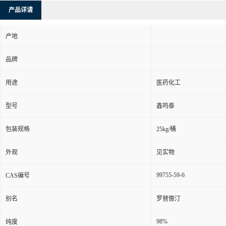
产品详请
产地
品牌
用途
医药化工
型号
鑫鸣泰
包装规格
25kg/桶
外观
见实物
99755-59-6
CAS编号
别名
罗替慠汀
98%
纯度