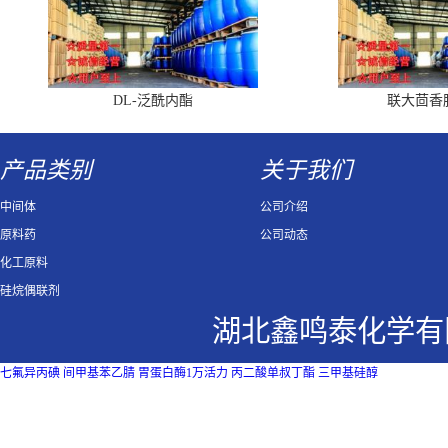
DL-泛酰内酯
联大茴香
产品类别
关于我们
中间体
公司介绍
原料药
公司动态
化工原料
硅烷偶联剂
湖北鑫鸣泰化学有
七氟异丙碘
间甲基苯乙腈
胃蛋白酶1万活力
丙二酸单叔丁酯
三甲基硅醇