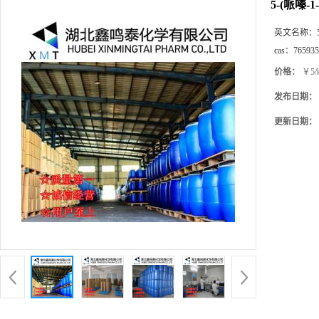
5-(哌嗪
英文名称：
cas：
765935
价格：
￥5/
发布日期：
更新日期：