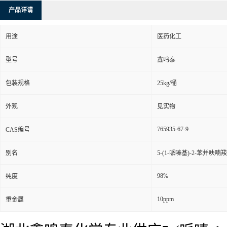
产品详请
用途
医药化工
型号
鑫鸣泰
包装规格
25kg/桶
外观
见实物
765935-67-9
CAS编号
别名
5-(1-哌嗪基)-2-苯并呋
98%
纯度
10ppm
重金属