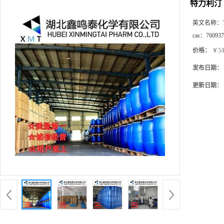
特力利汀
英文名称：
cas：
760937
价格：
￥5/
发布日期：
更新日期：