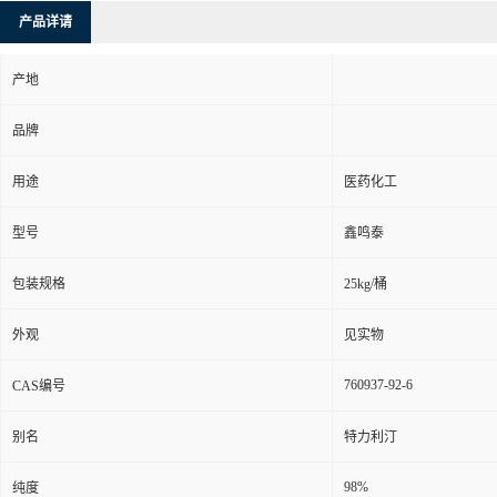
产品详请
产地
品牌
用途
医药化工
型号
鑫鸣泰
包装规格
25kg/桶
外观
见实物
760937-92-6
CAS编号
别名
特力利汀
98%
纯度