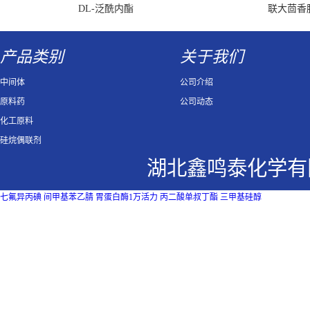
DL-泛酰内酯
联大茴香
产品类别
关于我们
中间体
公司介绍
原料药
公司动态
化工原料
硅烷偶联剂
湖北鑫鸣泰化学有
七氟异丙碘
间甲基苯乙腈
胃蛋白酶1万活力
丙二酸单叔丁酯
三甲基硅醇