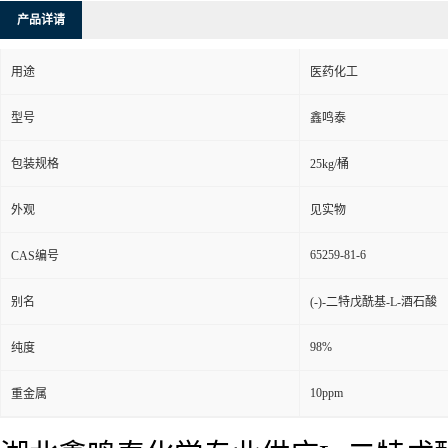
产品详请
用途
医药化工
型号
鑫鸣泰
包装规格
25kg/桶
外观
见实物
65259-81-6
CAS编号
别名
(-)-二特戊酰基-L-酒石酸
98%
纯度
10ppm
重金属