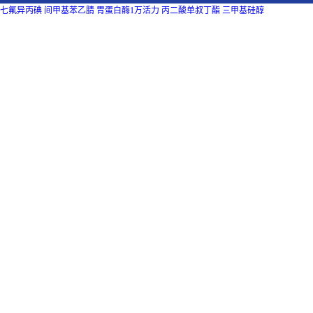
七氟异丙碘
间甲基苯乙腈
胃蛋白酶1万活力
丙二酸单叔丁酯
三甲基硅醇