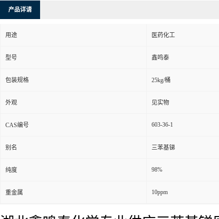
产品详请
用途
医药化工
型号
鑫鸣泰
包装规格
25kg/桶
外观
见实物
603-36-1
CAS编号
别名
三苯基锑
98%
纯度
10ppm
重金属