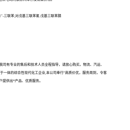
:4′,1′′-三联苯;对戊基三联苯氰 戊基三联苯腈
我司有专业的售后和技术人员全程指导，请放心购买。物流、汽运、
于一体的综合性现代化工企业,本公司奉行“高质价优，服务周到，令客
户提供出*产品、优质服务。