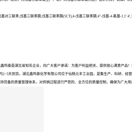
-4-戊基对三联苯;戊基三联苯腈;戊基三联苯腈(5CT);4-戊基三联苯腈;4”-戊基-4-氰基-1,1′
北鑫鸣泰是湖北省知名企业，向广大客户承诺：为客户利益把关，提供放心满意产品！
内2~5天到货。湖北鑫鸣泰化学有限公司位于仙桃元丰工业园，是集生产、科研、经营
坚持完备的质量管理体系，对供销过程进行严密的、全方位的质量控制，确保为广大用