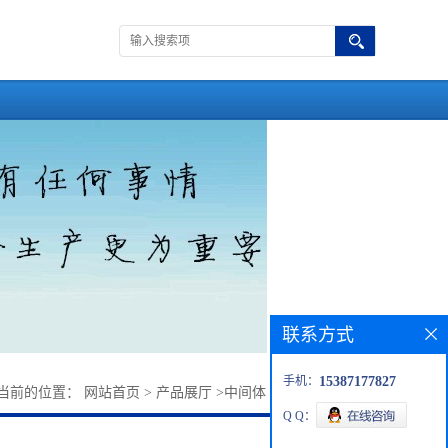
联系方式
手机：
15387177827
当前的位置：
网站首页
>
产品展厅
>
中间体
>
对戊基三联苯氰
Q Q：