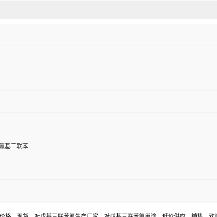
-4-氰基三联苯
氰价格，现货，对戊基三联苯氰生产厂家，对戊基三联苯氰用途，低价供应，销售。欢