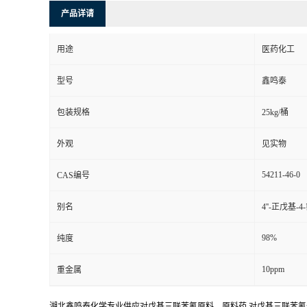
产品详请
用途
医药化工
型号
鑫鸣泰
包装规格
25kg/桶
外观
见实物
54211-46-0
CAS编号
别名
4''-正戊基
98%
纯度
10ppm
重金属
湖北鑫鸣泰化学专业供应对戊基三联苯氰原料，原料药,对戊基三联苯