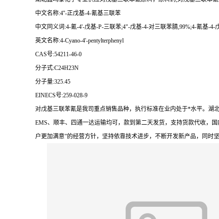
中文名称:4''-正戊基-4-氰基三联苯
中文同义词:4-氰-4'-戊基-P-三联苯;4"-戊基-4-对三联苯腈,99%;4-氰基
英文名称:4-Cyano-4'-pentylterphenyl
CAS号:54211-46-0
分子式:C24H23N
分子量:325.45
EINECS号:259-028-9
对戊基三联苯氰是我司重点销售品种，执行标准在业内处于*水平。湖
EMS、顺丰、四通一达运输均可，款到第二天发货，支持货款代收，国
户更加满意”的经营方针，坚持依靠技术进步，不断开发新产品，同时