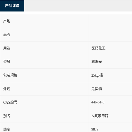
产品详请
产地
品牌
用途
医药化工
型号
鑫鸣泰
包装规格
25kg/桶
外观
见实物
446-51-5
CAS编号
别名
2-氟苯甲醇
98%
纯度