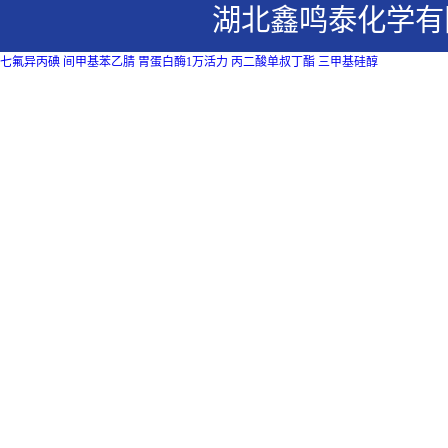
湖北鑫鸣泰化学有
七氟异丙碘
间甲基苯乙腈
胃蛋白酶1万活力
丙二酸单叔丁酯
三甲基硅醇