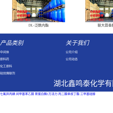
DL-泛酰内酯
联大茴香
产品类别
关于我们
中间体
公司介绍
原料药
公司动态
化工原料
硅烷偶联剂
湖北鑫鸣泰化学有
七氟异丙碘
间甲基苯乙腈
胃蛋白酶1万活力
丙二酸单叔丁酯
三甲基硅醇