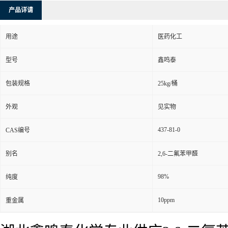
产品详请
用途
医药化工
型号
鑫鸣泰
包装规格
25kg/桶
外观
见实物
437-81-0
CAS编号
别名
2,6-二氟苯甲醛
98%
纯度
10ppm
重金属