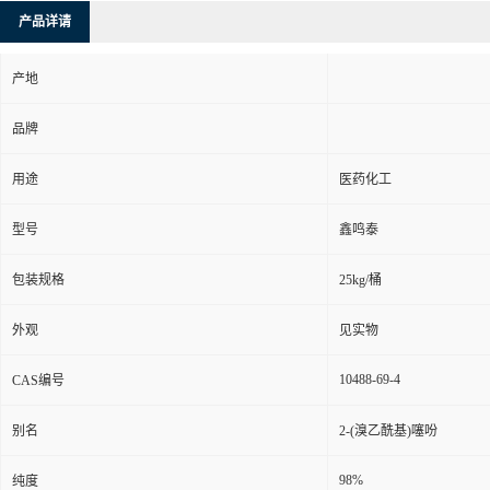
产品详请
产地
品牌
用途
医药化工
型号
鑫鸣泰
包装规格
25kg/桶
外观
见实物
10488-69-4
CAS编号
别名
2-(溴乙酰基)噻吩
98%
纯度