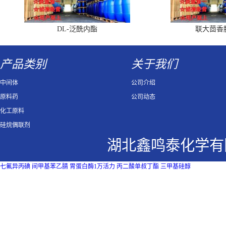
DL-泛酰内酯
联大茴香
产品类别
关于我们
中间体
公司介绍
原料药
公司动态
化工原料
硅烷偶联剂
湖北鑫鸣泰化学有
七氟异丙碘
间甲基苯乙腈
胃蛋白酶1万活力
丙二酸单叔丁酯
三甲基硅醇