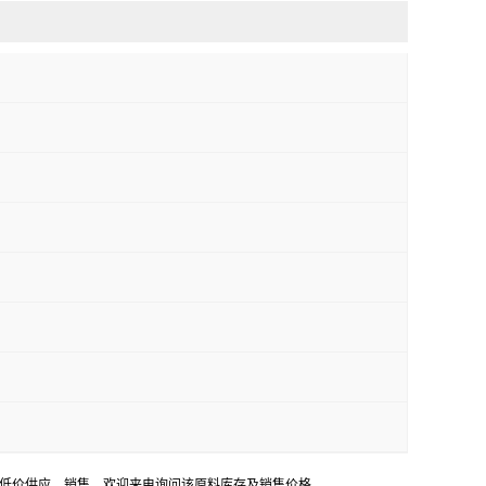
甲酮用途，低价供应，销售。欢迎来电询问该原料库存及销售价格。