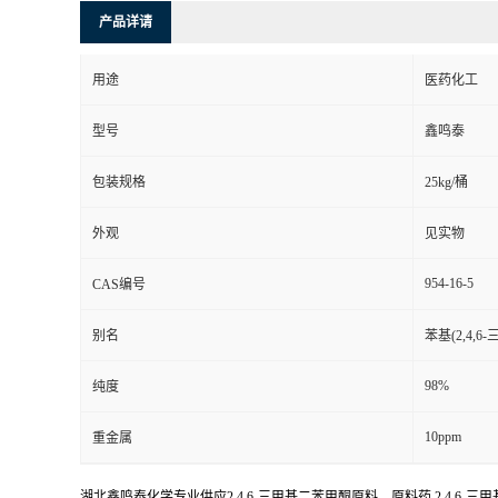
产品详请
用途
医药化工
型号
鑫鸣泰
包装规格
25kg/桶
外观
见实物
954-16-5
CAS编号
别名
苯基(2,4,
98%
纯度
10ppm
重金属
湖北鑫鸣泰化学专业供应2,4,6-三甲基二苯甲酮原料，原料药,2,4,6