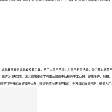
*水平。湖北鑫鸣泰是湖北省知名企业，向广大客户承诺：为客户利益把关，提供放心满
，国内2~5天到货。湖北鑫鸣泰化学有限公司位于仙桃元丰工业园，是集生产、科研、
同时坚持完备的质量管理体系，对供销过程进行严密的、全方位的质量控制，确保为广