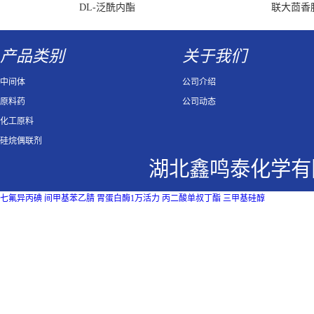
DL-泛酰内酯
联大茴香
产品类别
关于我们
中间体
公司介绍
原料药
公司动态
化工原料
硅烷偶联剂
湖北鑫鸣泰化学有
七氟异丙碘
间甲基苯乙腈
胃蛋白酶1万活力
丙二酸单叔丁酯
三甲基硅醇