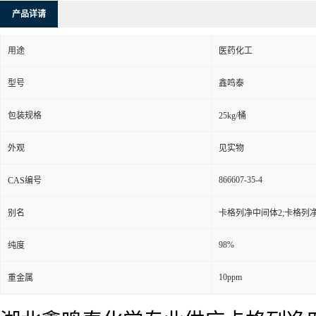
产品详请
用途
医药化工
型号
鑫鸣泰
包装规格
25kg/桶
外观
见实物
866607-35-4
CAS编号
别名
卡格列净中间体2;卡格列
98%
纯度
10ppm
重金属