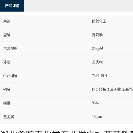
产品详请
用途
医药化工
型号
鑫鸣泰
包装规格
25kg/桶
外观
见实物
7326-19-4
CAS编号
别名
D-2-羟基-3-苯丙酸;苯基乳酸
98%
纯度
10ppm
重金属