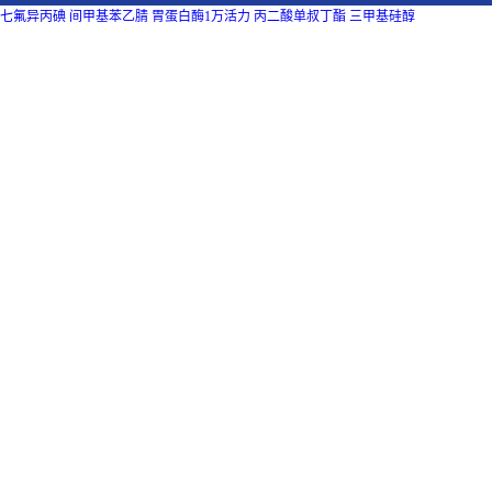
七氟异丙碘
间甲基苯乙腈
胃蛋白酶1万活力
丙二酸单叔丁酯
三甲基硅醇