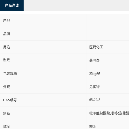
产品详请
产地
品牌
用途
医药化工
型号
鑫鸣泰
包装规格
25kg/桶
外观
见实物
65-22-5
CAS编号
别名
吡哆醛盐酸盐;吡哆醛(盐酸盐
98%
纯度