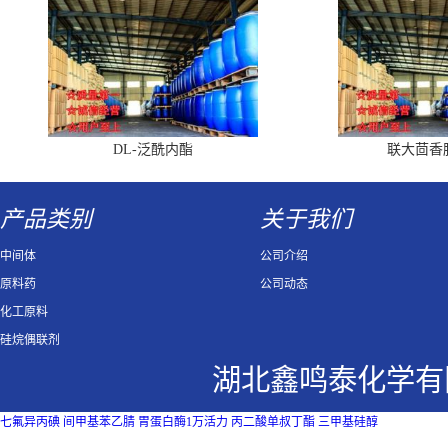
DL-泛酰内酯
联大茴香
产品类别
关于我们
中间体
公司介绍
原料药
公司动态
化工原料
硅烷偶联剂
湖北鑫鸣泰化学有
七氟异丙碘
间甲基苯乙腈
胃蛋白酶1万活力
丙二酸单叔丁酯
三甲基硅醇