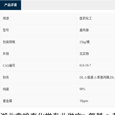
产品详请
用途
医药化工
型号
鑫鸣泰
包装规格
25kg/桶
外观
见实物
614-19-7
CAS编号
别名
DL-3-氨基-3-苯基丙酸;
98%
纯度
10ppm
重金属