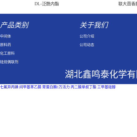
DL-泛酰内酯
联大茴香
产品类别
关于我们
中间体
公司介绍
原料药
公司动态
化工原料
硅烷偶联剂
湖北鑫鸣泰化学有
七氟异丙碘
间甲基苯乙腈
胃蛋白酶1万活力
丙二酸单叔丁酯
三甲基硅醇