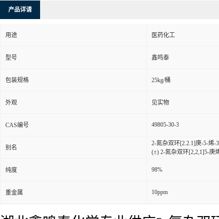
产品详请
用途
医药化工
型号
鑫鸣泰
包装规格
25kg/桶
外观
见实物
49805-30-3
CAS编号
2-氮杂双环[2.2.1]庚-5-烯-3
别名
(±) 2-氮杂双环[2,2,1]5-庚
98%
纯度
10ppm
重金属