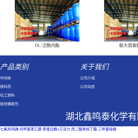
DL-泛酰内酯
联大茴香
产品类别
关于我们
中间体
公司介绍
原料药
公司动态
化工原料
硅烷偶联剂
湖北鑫鸣泰化学有
七氟异丙碘
间甲基苯乙腈
胃蛋白酶1万活力
丙二酸单叔丁酯
三甲基硅醇