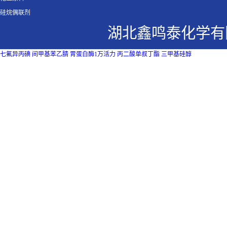
硅烷偶联剂
湖北鑫鸣泰化学有
七氟异丙碘
间甲基苯乙腈
胃蛋白酶1万活力
丙二酸单叔丁酯
三甲基硅醇