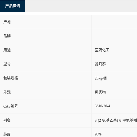
产品详请
产地
品牌
用途
医药化工
型号
鑫鸣泰
包装规格
25kg/桶
外观
见实物
3610-36-4
CAS编号
别名
3-(2-氨基乙基)-6-甲氧基
98%
纯度