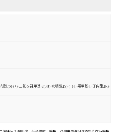
;(S)-(+)-二氢-5-羟甲基-2(3H)-呋喃酮;(S)-(+)-Γ-羟甲基-Γ-丁内酯;(R)-
5-羟甲基二氢呋喃-2-酮用途，低价供应，销售。欢迎来电询问该原料库存及销售