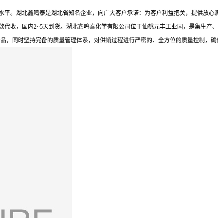
内处于*水平。湖北鑫鸣泰是湖北省知名企业，向广大客户承诺：为客户利益把关，提供
款代收，国内2~5天到货。湖北鑫鸣泰化学有限公司位于仙桃元丰工业园，是集生产、
产品，同时坚持完备的质量管理体系，对供销过程进行严密的、全方位的质量控制，确