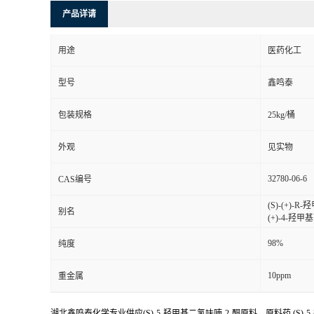
产品详请
用途
医药化工
型号
鑫鸣泰
包装规格
25kg/桶
外观
见实物
32780-06-6
CAS编号
(S)-(+)-R
别名
(+)-4-羟甲
98%
纯度
10ppm
重金属
湖北鑫鸣泰化学专业供应(S)-5-羟甲基二氢呋喃-2-酮原料，原料药,(S)