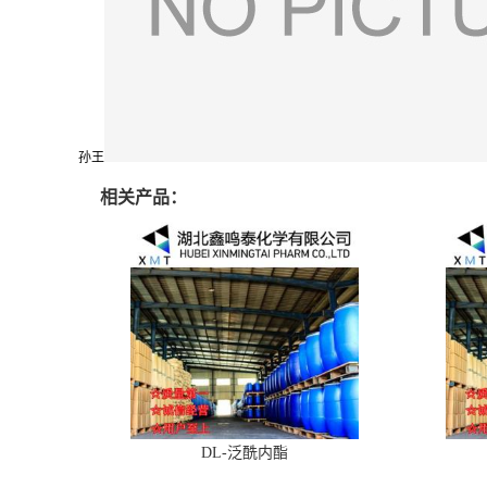
孙王
相关产品：
DL-泛酰内酯