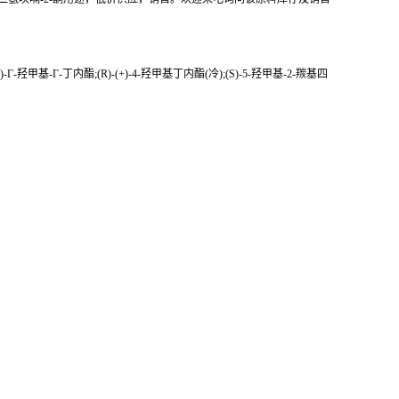
+)-Γ-羟甲基-Γ-丁内酯;(R)-(+)-4-羟甲基丁内酯(冷);(S)-5-羟甲基-2-羰基四