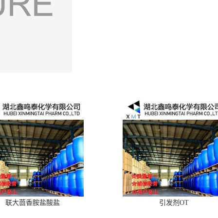
联大茴香胺盐酸盐
引发剂OT