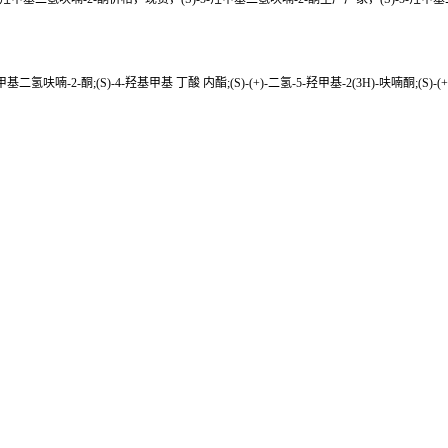
羟甲基二氢呋喃-2-酮;(S)-4-羟基甲基 丁酸 内酯;(S)-(+)-二氢-5-羟甲基-2(3H)-呋喃酮;(S)-(