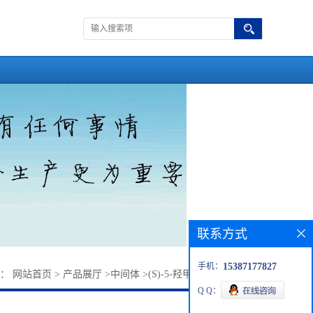
联系方式
手机：
15387177827
置：
网站首页
>
产品展厅
>
中间体
>
(S)-5-羟甲基二氢呋喃-2-酮
Q Q：